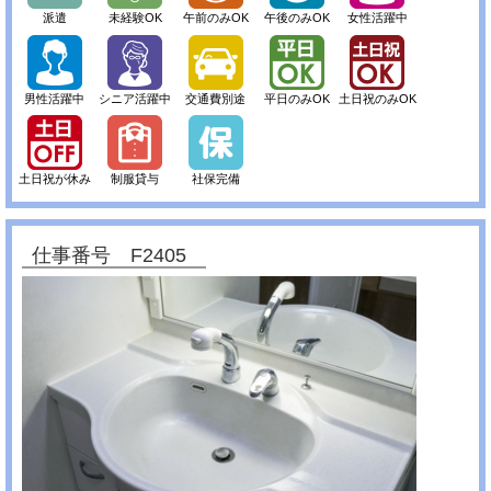
派遣
未経験OK
午前のみOK
午後のみOK
女性活躍中
男性活躍中
シニア活躍中
交通費別途
平日のみOK
土日祝のみOK
土日祝が休み
制服貸与
社保完備
仕事番号 F2405