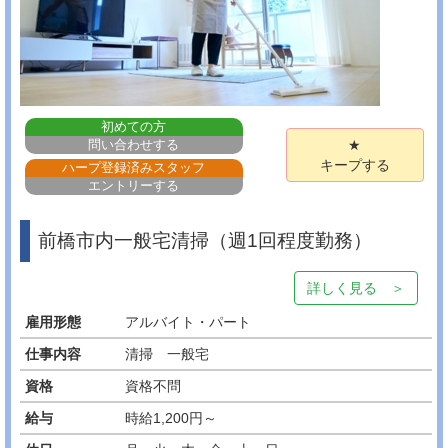
初めての方
問い合わせする
★
キープする
ハープ登録済みスタッフ
エントリーする
前橋市内一般宅清掃（週1回程度勤務）
詳しく見る ＞
雇用形態
アルバイト・パート
仕事内容
清掃 一般宅
資格
資格不問
給与
時給1,200円～