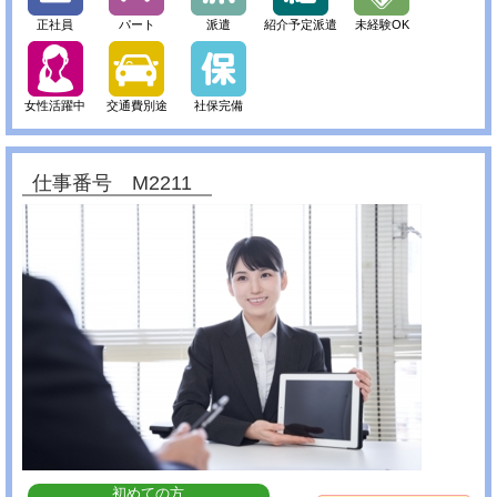
正社員
パート
派遣
紹介予定派遣
未経験OK
女性活躍中
交通費別途
社保完備
仕事番号 M2211
初めての方