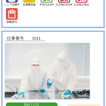
シニア活躍中
交通費別途
平日のみOK
土日祝のみOK
土日祝が休み
制服貸与
仕事番号 t241
初めての方