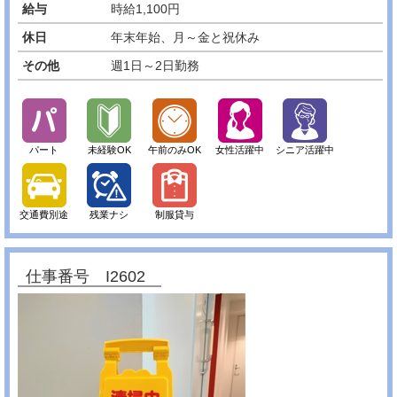
給与
時給1,100円
休日
年末年始、月～金と祝休み
その他
週1日～2日勤務
パート
未経験OK
午前のみOK
女性活躍中
シニア活躍中
交通費別途
残業ナシ
制服貸与
仕事番号 I2602