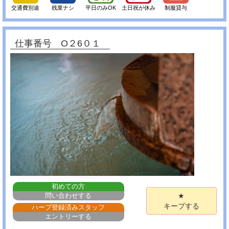
交通費別途
残業ナシ
平日のみOK
土日祝が休み
制服貸与
仕事番号 O２6０１
初めての方
問い合わせする
★
キープする
ハープ登録済みスタッフ
エントリーする