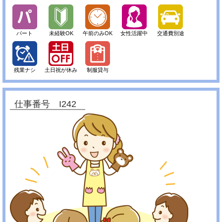
パート
未経験OK
午前のみOK
女性活躍中
交通費別途
残業ナシ
土日祝が休み
制服貸与
仕事番号 I242